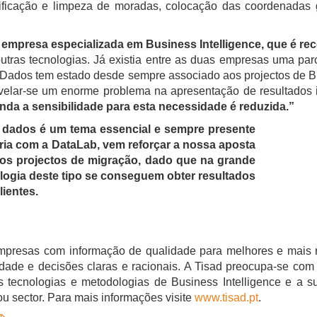
ificação e limpeza de moradas, colocação das coordenadas ge
 empresa especializada em Business Intelligence, que é re
utras tecnologias. Já existia entre as duas empresas uma parc
e Dados tem estado desde sempre associado aos projectos de Bu
velar-se um enorme problema na apresentação de resultados
inda a sensibilidade para esta necessidade é reduzida.”
e dados é um tema essencial e sempre presente
eria com a DataLab, vem reforçar a nossa aposta
os projectos de migração, dado que na grande
ogia deste tipo se conseguem obter resultados
lientes.
mpresas com informação de qualidade para melhores e mais r
dade e decisões claras e racionais. A Tisad preocupa-se com
tecnologias e metodologias de Business Intelligence e a su
 sector. Para mais informações visite
www.tisad.pt
.