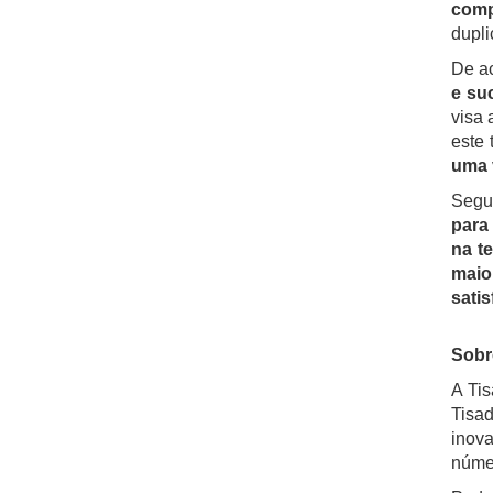
comp
dupli
De a
e su
visa 
este
uma v
Segu
para
na t
maio
satis
Sobr
A Ti
Tisad
inov
númer