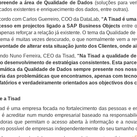
reende a área de Qualidade de Dados
(soluções para ver
cados existentes e enriquecimento dos dados, entre outras).
cordo com Carlos Guerreiro, COO da DataLab,
“A Tisad é uma
cesso em projectos ligado a SAP Business Objects
entre o
apenas reforçar a relação já existente. O tema da Qualidade d
 tema é muitas vezes descurado, o que normalmente vem a re
ontade de alterar esta situação junto dos Clientes, onde a
ndo Nuno Ferreira, CEO da Tisad,
“Na Tisad a qualidade d
 o desenvolvimento de estratégias consistentes. Esta parc
emática da Qualidade de Dados sempre presente nos noss
ria das problemáticas que encontramos, apenas com tecnol
fatórios e verdadeiramente orientados aos objectivos dos c
e a Tisad
sad é uma empresa focada no fortalecimento das pessoas e e
 é acreditar num mundo empresarial baseado na responsabili
adoras que permitam o acesso aberta à informação e a novas 
o possível de empresas independentemente do seu tamanho ou