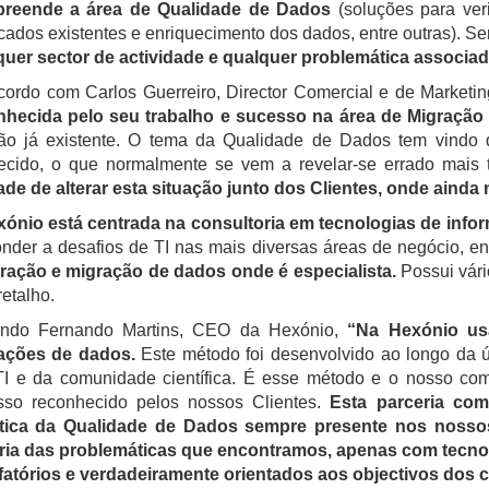
reende a área de Qualidade de Dados
(soluções para ver
cados existentes e enriquecimento dos dados, entre outras). 
quer sector de actividade e qualquer problemática associa
cordo com Carlos Guerreiro, Director Comercial e de Marketi
nhecida pelo seu trabalho e sucesso na área de Migração
ção já existente. O tema da Qualidade de Dados tem vindo
ecido, o que normalmente se vem a revelar-se errado mais 
de de alterar esta situação junto dos Clientes, onde ainda
ónio está centrada na consultoria em tecnologias de info
nder a desafios de TI nas mais diversas áreas de negócio, e
gração e migração de dados onde é especialista.
Possui vári
retalho.
ndo Fernando Martins, CEO da Hexónio,
“Na Hexónio us
ações de dados.
Este método foi desenvolvido ao longo da úl
TI e da comunidade científica. É esse método e o nosso co
sso reconhecido pelos nossos Clientes.
Esta parceria co
tica da Qualidade de Dados sempre presente nos nosso
ria das problemáticas que encontramos, apenas com tecnol
fatórios e verdadeiramente orientados aos objectivos dos c