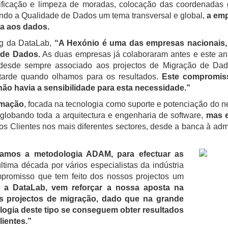
ificação e limpeza de moradas, colocação das coordenadas ge
Sendo a Qualidade de Dados um tema transversal e global,
a emp
da aos dados.
ng da DataLab,
“A Hexónio é uma das empresas nacionais,
 de Dados.
As duas empresas já colaboraram antes e este an
 desde sempre associado aos projectos de Migração de Dad
tarde quando olhamos para os resultados.
Este compromis
 não havia a sensibilidade para esta necessidade.”
rmação
, focada na tecnologia como suporte e potenciação do 
nglobando toda a arquitectura e engenharia de software,
mas e
os Clientes nos mais diferentes sectores, desde a banca à adm
amos a metodologia ADAM, para efectuar as
tima década por vários especialistas da indústria
mpromisso que tem feito dos nossos projectos um
m a DataLab, vem reforçar a nossa aposta na
s projectos de migração, dado que na grande
ogia deste tipo se conseguem obter resultados
lientes.”