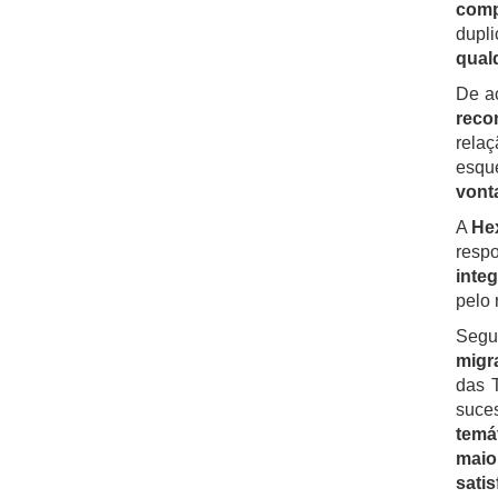
comp
dupli
qual
De a
reco
rela
esqu
vonta
A
Hex
respo
inte
pelo 
Segu
migr
das 
suce
temá
maio
satis